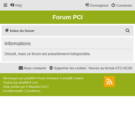
FAQ
S’enregistrer
Connexion
Forum PCI
R
Index du forum
e
Informations
c
h
Désolé, mais ce forum est actuellement indisponible.
e
r
Nous contacter
Supprimer les cookies
Heures au format
UTC+02:00
c
Développé par
phpBB
® Forum Software © phpBB Limited
h
Traduit par
phpBB-fr.com
Style
proflat
par ©
Mazeltof
2017
e
Confidentialité
|
Conditions
r