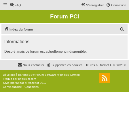
FAQ
S’enregistrer
Connexion
Forum PCI
R
Index du forum
e
Informations
c
h
Désolé, mais ce forum est actuellement indisponible.
e
r
Nous contacter
Supprimer les cookies
Heures au format
UTC+02:00
c
Développé par
phpBB
® Forum Software © phpBB Limited
h
Traduit par
phpBB-fr.com
Style
proflat
par ©
Mazeltof
2017
e
Confidentialité
|
Conditions
r