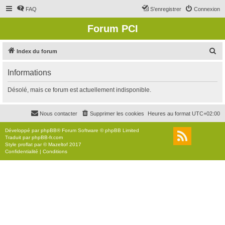
FAQ
S’enregistrer
Connexion
Forum PCI
R
Index du forum
e
Informations
c
h
Désolé, mais ce forum est actuellement indisponible.
e
r
Nous contacter
Supprimer les cookies
Heures au format
UTC+02:00
c
Développé par
phpBB
® Forum Software © phpBB Limited
h
Traduit par
phpBB-fr.com
Style
proflat
par ©
Mazeltof
2017
e
Confidentialité
|
Conditions
r