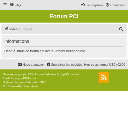
FAQ
S’enregistrer
Connexion
Forum PCI
R
Index du forum
e
Informations
c
h
Désolé, mais ce forum est actuellement indisponible.
e
r
Nous contacter
Supprimer les cookies
Heures au format
UTC+02:00
c
Développé par
phpBB
® Forum Software © phpBB Limited
h
Traduit par
phpBB-fr.com
Style
proflat
par ©
Mazeltof
2017
e
Confidentialité
|
Conditions
r