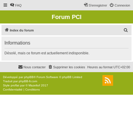
FAQ
S’enregistrer
Connexion
Forum PCI
R
Index du forum
e
Informations
c
h
Désolé, mais ce forum est actuellement indisponible.
e
r
Nous contacter
Supprimer les cookies
Heures au format
UTC+02:00
c
Développé par
phpBB
® Forum Software © phpBB Limited
h
Traduit par
phpBB-fr.com
Style
proflat
par ©
Mazeltof
2017
e
Confidentialité
|
Conditions
r