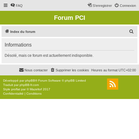
FAQ
S’enregistrer
Connexion
Forum PCI
R
Index du forum
e
Informations
c
h
Désolé, mais ce forum est actuellement indisponible.
e
r
Nous contacter
Supprimer les cookies
Heures au format
UTC+02:00
c
Développé par
phpBB
® Forum Software © phpBB Limited
h
Traduit par
phpBB-fr.com
Style
proflat
par ©
Mazeltof
2017
e
Confidentialité
|
Conditions
r