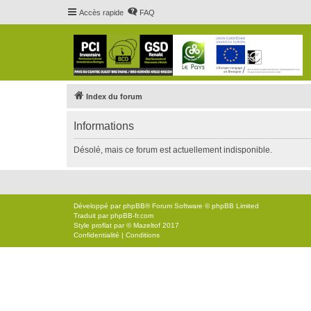
Accès rapide
FAQ
Index du forum
Informations
Désolé, mais ce forum est actuellement indisponible.
Développé par
phpBB
® Forum Software © phpBB Limited
Traduit par
phpBB-fr.com
Style
proflat
par ©
Mazeltof
2017
Confidentialité
|
Conditions