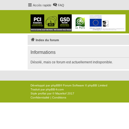
Accès rapide
FAQ
Index du forum
Informations
Désolé, mais ce forum est actuellement indisponible.
Développé par
phpBB
® Forum Software © phpBB Limited
Traduit par
phpBB-fr.com
Style
proflat
par ©
Mazeltof
2017
Confidentialité
|
Conditions