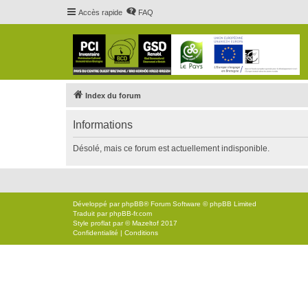
Accès rapide
FAQ
Index du forum
Informations
Désolé, mais ce forum est actuellement indisponible.
Développé par
phpBB
® Forum Software © phpBB Limited
Traduit par
phpBB-fr.com
Style
proflat
par ©
Mazeltof
2017
Confidentialité
|
Conditions