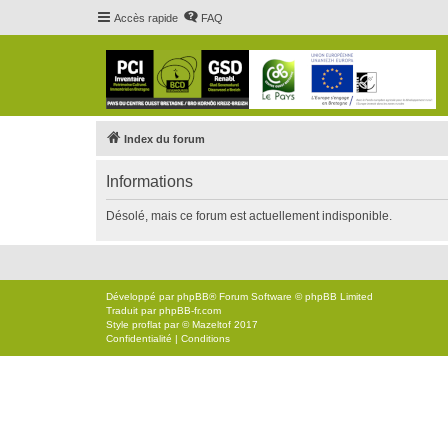
Accès rapide
FAQ
Index du forum
Informations
Désolé, mais ce forum est actuellement indisponible.
Développé par
phpBB
® Forum Software © phpBB Limited
Traduit par
phpBB-fr.com
Style
proflat
par ©
Mazeltof
2017
Confidentialité
|
Conditions