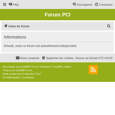
FAQ
S’enregistrer
Connexion
Forum PCI
R
Index du forum
e
Informations
c
h
Désolé, mais ce forum est actuellement indisponible.
e
r
Nous contacter
Supprimer les cookies
Heures au format
UTC+02:00
c
Développé par
phpBB
® Forum Software © phpBB Limited
h
Traduit par
phpBB-fr.com
Style
proflat
par ©
Mazeltof
2017
e
Confidentialité
|
Conditions
r