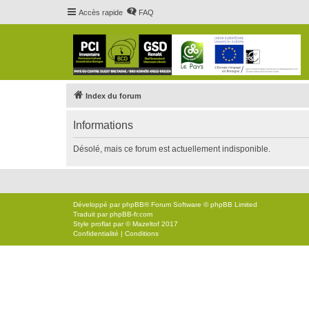
Accès rapide
FAQ
Index du forum
Informations
Désolé, mais ce forum est actuellement indisponible.
Développé par
phpBB
® Forum Software © phpBB Limited
Traduit par
phpBB-fr.com
Style
proflat
par ©
Mazeltof
2017
Confidentialité
|
Conditions