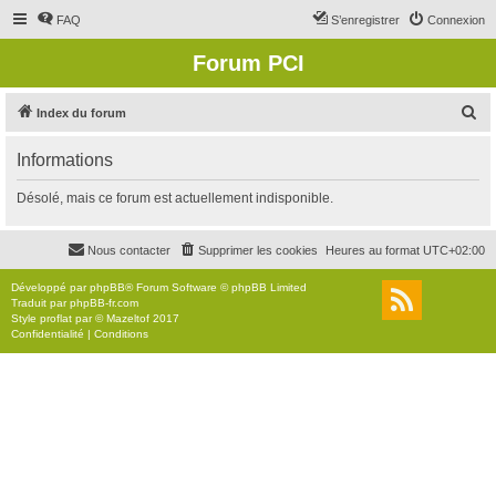
FAQ
S’enregistrer
Connexion
Forum PCI
R
Index du forum
e
Informations
c
h
Désolé, mais ce forum est actuellement indisponible.
e
r
Nous contacter
Supprimer les cookies
Heures au format
UTC+02:00
c
Développé par
phpBB
® Forum Software © phpBB Limited
h
Traduit par
phpBB-fr.com
Style
proflat
par ©
Mazeltof
2017
e
Confidentialité
|
Conditions
r