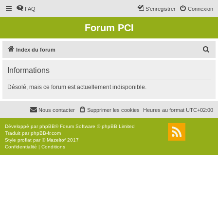
FAQ
S’enregistrer
Connexion
Forum PCI
R
Index du forum
e
Informations
c
h
Désolé, mais ce forum est actuellement indisponible.
e
r
Nous contacter
Supprimer les cookies
Heures au format
UTC+02:00
c
Développé par
phpBB
® Forum Software © phpBB Limited
h
Traduit par
phpBB-fr.com
Style
proflat
par ©
Mazeltof
2017
e
Confidentialité
|
Conditions
r