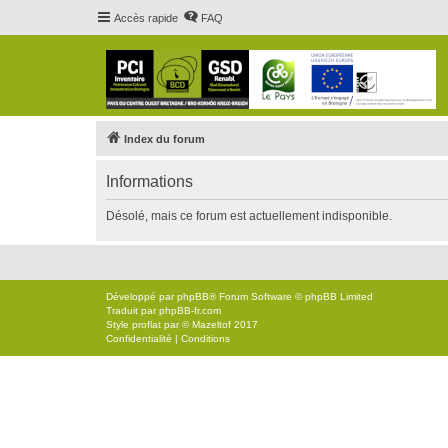
Accès rapide
FAQ
Index du forum
Informations
Désolé, mais ce forum est actuellement indisponible.
Développé par
phpBB
® Forum Software © phpBB Limited
Traduit par
phpBB-fr.com
Style
proflat
par ©
Mazeltof
2017
Confidentialité
|
Conditions