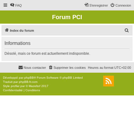
FAQ
S’enregistrer
Connexion
Forum PCI
R
Index du forum
e
Informations
c
h
Désolé, mais ce forum est actuellement indisponible.
e
r
Nous contacter
Supprimer les cookies
Heures au format
UTC+02:00
c
Développé par
phpBB
® Forum Software © phpBB Limited
h
Traduit par
phpBB-fr.com
Style
proflat
par ©
Mazeltof
2017
e
Confidentialité
|
Conditions
r