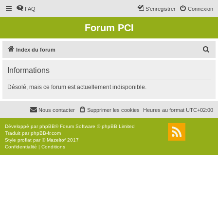
FAQ
S’enregistrer
Connexion
Forum PCI
R
Index du forum
e
Informations
c
h
Désolé, mais ce forum est actuellement indisponible.
e
r
Nous contacter
Supprimer les cookies
Heures au format
UTC+02:00
c
Développé par
phpBB
® Forum Software © phpBB Limited
h
Traduit par
phpBB-fr.com
Style
proflat
par ©
Mazeltof
2017
e
Confidentialité
|
Conditions
r