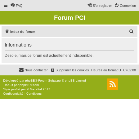
FAQ
S’enregistrer
Connexion
Forum PCI
R
Index du forum
e
Informations
c
h
Désolé, mais ce forum est actuellement indisponible.
e
r
Nous contacter
Supprimer les cookies
Heures au format
UTC+02:00
c
Développé par
phpBB
® Forum Software © phpBB Limited
h
Traduit par
phpBB-fr.com
Style
proflat
par ©
Mazeltof
2017
e
Confidentialité
|
Conditions
r