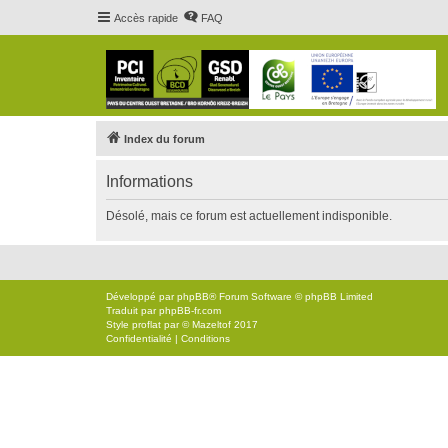
Accès rapide
FAQ
Index du forum
Informations
Désolé, mais ce forum est actuellement indisponible.
Développé par
phpBB
® Forum Software © phpBB Limited
Traduit par
phpBB-fr.com
Style
proflat
par ©
Mazeltof
2017
Confidentialité
|
Conditions