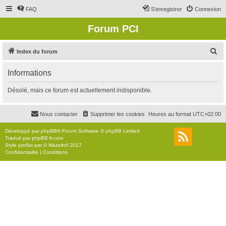
FAQ
S’enregistrer
Connexion
Forum PCI
R
Index du forum
e
Informations
c
h
Désolé, mais ce forum est actuellement indisponible.
e
r
Nous contacter
Supprimer les cookies
Heures au format
UTC+02:00
c
Développé par
phpBB
® Forum Software © phpBB Limited
h
Traduit par
phpBB-fr.com
Style
proflat
par ©
Mazeltof
2017
e
Confidentialité
|
Conditions
r