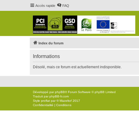
Accès rapide
FAQ
Index du forum
Informations
Désolé, mais ce forum est actuellement indisponible.
Développé par
phpBB
® Forum Software © phpBB Limited
Traduit par
phpBB-fr.com
Style
proflat
par ©
Mazeltof
2017
Confidentialité
|
Conditions