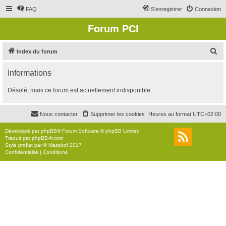
FAQ
S’enregistrer
Connexion
Forum PCI
R
Index du forum
e
Informations
c
h
Désolé, mais ce forum est actuellement indisponible.
e
r
Nous contacter
Supprimer les cookies
Heures au format
UTC+02:00
c
Développé par
phpBB
® Forum Software © phpBB Limited
h
Traduit par
phpBB-fr.com
Style
proflat
par ©
Mazeltof
2017
e
Confidentialité
|
Conditions
r