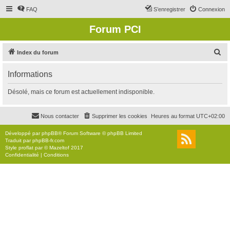
FAQ
S’enregistrer
Connexion
Forum PCI
R
Index du forum
e
Informations
c
h
Désolé, mais ce forum est actuellement indisponible.
e
r
Nous contacter
Supprimer les cookies
Heures au format
UTC+02:00
c
Développé par
phpBB
® Forum Software © phpBB Limited
h
Traduit par
phpBB-fr.com
Style
proflat
par ©
Mazeltof
2017
e
Confidentialité
|
Conditions
r