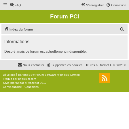
FAQ
S’enregistrer
Connexion
Forum PCI
R
Index du forum
e
Informations
c
h
Désolé, mais ce forum est actuellement indisponible.
e
r
Nous contacter
Supprimer les cookies
Heures au format
UTC+02:00
c
Développé par
phpBB
® Forum Software © phpBB Limited
h
Traduit par
phpBB-fr.com
Style
proflat
par ©
Mazeltof
2017
e
Confidentialité
|
Conditions
r