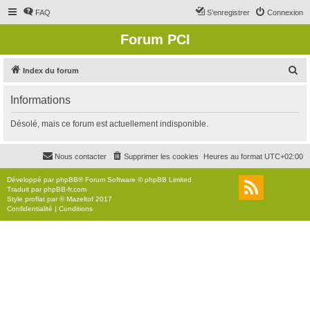
FAQ
S’enregistrer
Connexion
Forum PCI
R
Index du forum
e
Informations
c
h
Désolé, mais ce forum est actuellement indisponible.
e
r
Nous contacter
Supprimer les cookies
Heures au format
UTC+02:00
c
Développé par
phpBB
® Forum Software © phpBB Limited
h
Traduit par
phpBB-fr.com
Style
proflat
par ©
Mazeltof
2017
e
Confidentialité
|
Conditions
r