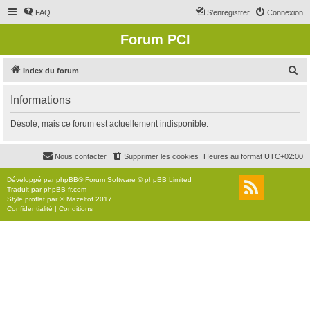
FAQ
S’enregistrer
Connexion
Forum PCI
R
Index du forum
e
Informations
c
h
Désolé, mais ce forum est actuellement indisponible.
e
r
Nous contacter
Supprimer les cookies
Heures au format
UTC+02:00
c
Développé par
phpBB
® Forum Software © phpBB Limited
h
Traduit par
phpBB-fr.com
Style
proflat
par ©
Mazeltof
2017
e
Confidentialité
|
Conditions
r