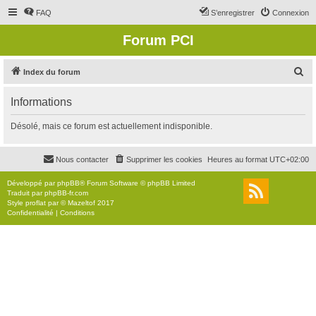
FAQ
S’enregistrer
Connexion
Forum PCI
R
Index du forum
e
Informations
c
h
Désolé, mais ce forum est actuellement indisponible.
e
r
Nous contacter
Supprimer les cookies
Heures au format
UTC+02:00
c
Développé par
phpBB
® Forum Software © phpBB Limited
h
Traduit par
phpBB-fr.com
Style
proflat
par ©
Mazeltof
2017
e
Confidentialité
|
Conditions
r