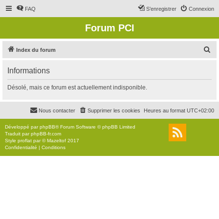
FAQ
S’enregistrer
Connexion
Forum PCI
R
Index du forum
e
Informations
c
h
Désolé, mais ce forum est actuellement indisponible.
e
r
Nous contacter
Supprimer les cookies
Heures au format
UTC+02:00
c
Développé par
phpBB
® Forum Software © phpBB Limited
h
Traduit par
phpBB-fr.com
Style
proflat
par ©
Mazeltof
2017
e
Confidentialité
|
Conditions
r