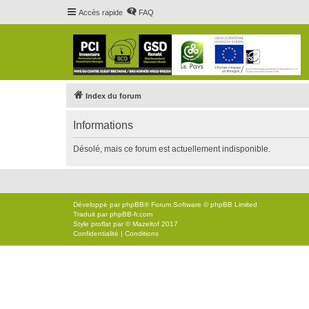
Accès rapide
FAQ
Index du forum
Informations
Désolé, mais ce forum est actuellement indisponible.
Développé par
phpBB
® Forum Software © phpBB Limited
Traduit par
phpBB-fr.com
Style
proflat
par ©
Mazeltof
2017
Confidentialité
|
Conditions