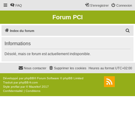
FAQ
S’enregistrer
Connexion
Forum PCI
R
Index du forum
e
Informations
c
h
Désolé, mais ce forum est actuellement indisponible.
e
r
Nous contacter
Supprimer les cookies
Heures au format
UTC+02:00
c
Développé par
phpBB
® Forum Software © phpBB Limited
h
Traduit par
phpBB-fr.com
Style
proflat
par ©
Mazeltof
2017
e
Confidentialité
|
Conditions
r