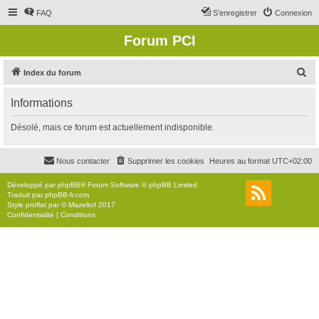
FAQ
S’enregistrer
Connexion
Forum PCI
R
Index du forum
e
Informations
c
h
Désolé, mais ce forum est actuellement indisponible.
e
r
Nous contacter
Supprimer les cookies
Heures au format
UTC+02:00
c
Développé par
phpBB
® Forum Software © phpBB Limited
h
Traduit par
phpBB-fr.com
Style
proflat
par ©
Mazeltof
2017
e
Confidentialité
|
Conditions
r