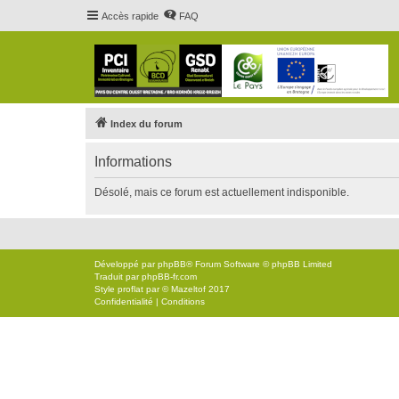
Accès rapide
FAQ
Index du forum
Informations
Désolé, mais ce forum est actuellement indisponible.
Développé par
phpBB
® Forum Software © phpBB Limited
Traduit par
phpBB-fr.com
Style
proflat
par ©
Mazeltof
2017
Confidentialité
|
Conditions