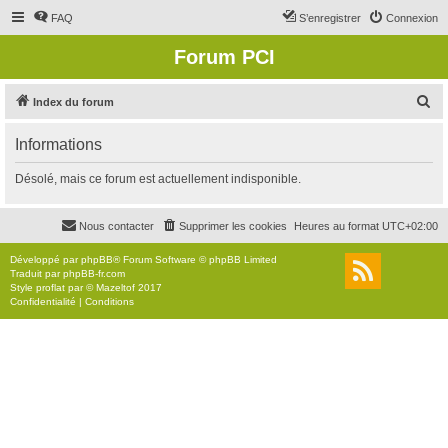
FAQ
S’enregistrer
Connexion
Forum PCI
R
Index du forum
e
Informations
c
h
Désolé, mais ce forum est actuellement indisponible.
e
r
Nous contacter
Supprimer les cookies
Heures au format
UTC+02:00
c
Développé par
phpBB
® Forum Software © phpBB Limited
h
Traduit par
phpBB-fr.com
Style
proflat
par ©
Mazeltof
2017
e
Confidentialité
|
Conditions
r