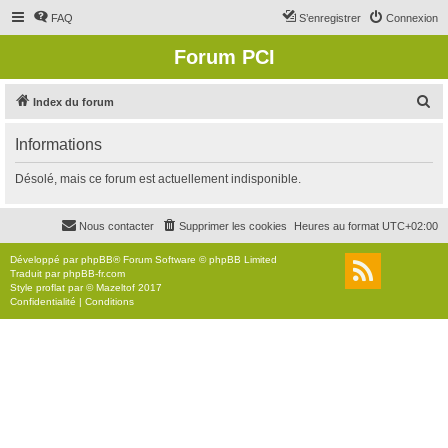
FAQ
S’enregistrer
Connexion
Forum PCI
R
Index du forum
e
Informations
c
h
Désolé, mais ce forum est actuellement indisponible.
e
r
Nous contacter
Supprimer les cookies
Heures au format
UTC+02:00
c
Développé par
phpBB
® Forum Software © phpBB Limited
h
Traduit par
phpBB-fr.com
Style
proflat
par ©
Mazeltof
2017
e
Confidentialité
|
Conditions
r