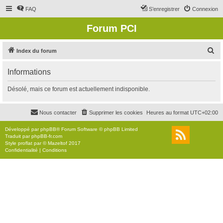
FAQ
S’enregistrer
Connexion
Forum PCI
R
Index du forum
e
Informations
c
h
Désolé, mais ce forum est actuellement indisponible.
e
r
Nous contacter
Supprimer les cookies
Heures au format
UTC+02:00
c
Développé par
phpBB
® Forum Software © phpBB Limited
h
Traduit par
phpBB-fr.com
Style
proflat
par ©
Mazeltof
2017
e
Confidentialité
|
Conditions
r