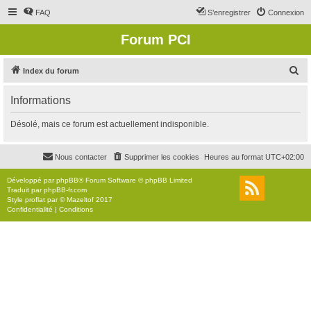
FAQ
S’enregistrer
Connexion
Forum PCI
R
Index du forum
e
Informations
c
h
Désolé, mais ce forum est actuellement indisponible.
e
r
Nous contacter
Supprimer les cookies
Heures au format
UTC+02:00
c
Développé par
phpBB
® Forum Software © phpBB Limited
h
Traduit par
phpBB-fr.com
Style
proflat
par ©
Mazeltof
2017
e
Confidentialité
|
Conditions
r