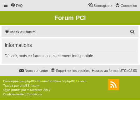
FAQ
S’enregistrer
Connexion
Forum PCI
R
Index du forum
e
Informations
c
h
Désolé, mais ce forum est actuellement indisponible.
e
r
Nous contacter
Supprimer les cookies
Heures au format
UTC+02:00
c
Développé par
phpBB
® Forum Software © phpBB Limited
h
Traduit par
phpBB-fr.com
Style
proflat
par ©
Mazeltof
2017
e
Confidentialité
|
Conditions
r