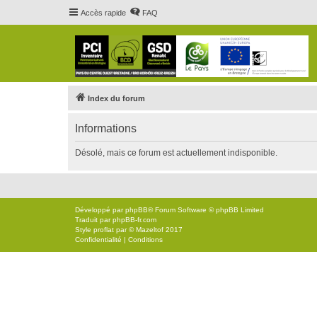
Accès rapide
FAQ
Index du forum
Informations
Désolé, mais ce forum est actuellement indisponible.
Développé par
phpBB
® Forum Software © phpBB Limited
Traduit par
phpBB-fr.com
Style
proflat
par ©
Mazeltof
2017
Confidentialité
|
Conditions