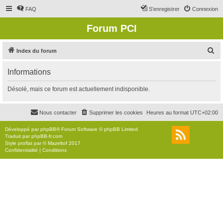
FAQ
S’enregistrer
Connexion
Forum PCI
R
Index du forum
e
Informations
c
h
Désolé, mais ce forum est actuellement indisponible.
e
r
Nous contacter
Supprimer les cookies
Heures au format
UTC+02:00
c
Développé par
phpBB
® Forum Software © phpBB Limited
h
Traduit par
phpBB-fr.com
Style
proflat
par ©
Mazeltof
2017
e
Confidentialité
|
Conditions
r