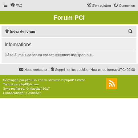
FAQ
S’enregistrer
Connexion
Forum PCI
R
Index du forum
e
Informations
c
h
Désolé, mais ce forum est actuellement indisponible.
e
r
Nous contacter
Supprimer les cookies
Heures au format
UTC+02:00
c
Développé par
phpBB
® Forum Software © phpBB Limited
h
Traduit par
phpBB-fr.com
Style
proflat
par ©
Mazeltof
2017
e
Confidentialité
|
Conditions
r