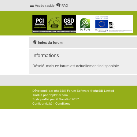
Accès rapide
FAQ
Index du forum
Informations
Désolé, mais ce forum est actuellement indisponible.
Développé par
phpBB
® Forum Software © phpBB Limited
Traduit par
phpBB-fr.com
Style
proflat
par ©
Mazeltof
2017
Confidentialité
|
Conditions