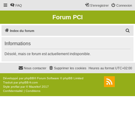
FAQ
S’enregistrer
Connexion
Forum PCI
R
Index du forum
e
Informations
c
h
Désolé, mais ce forum est actuellement indisponible.
e
r
Nous contacter
Supprimer les cookies
Heures au format
UTC+02:00
c
Développé par
phpBB
® Forum Software © phpBB Limited
h
Traduit par
phpBB-fr.com
Style
proflat
par ©
Mazeltof
2017
e
Confidentialité
|
Conditions
r