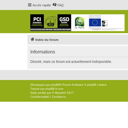
Accès rapide
FAQ
Index du forum
Informations
Désolé, mais ce forum est actuellement indisponible.
Développé par
phpBB
® Forum Software © phpBB Limited
Traduit par
phpBB-fr.com
Style
proflat
par ©
Mazeltof
2017
Confidentialité
|
Conditions