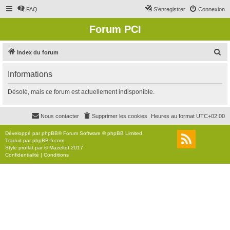
FAQ
S’enregistrer
Connexion
Forum PCI
R
Index du forum
e
Informations
c
h
Désolé, mais ce forum est actuellement indisponible.
e
r
Nous contacter
Supprimer les cookies
Heures au format
UTC+02:00
c
Développé par
phpBB
® Forum Software © phpBB Limited
h
Traduit par
phpBB-fr.com
Style
proflat
par ©
Mazeltof
2017
e
Confidentialité
|
Conditions
r