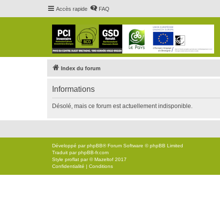
Accès rapide
FAQ
Index du forum
Informations
Désolé, mais ce forum est actuellement indisponible.
Développé par
phpBB
® Forum Software © phpBB Limited
Traduit par
phpBB-fr.com
Style
proflat
par ©
Mazeltof
2017
Confidentialité
|
Conditions