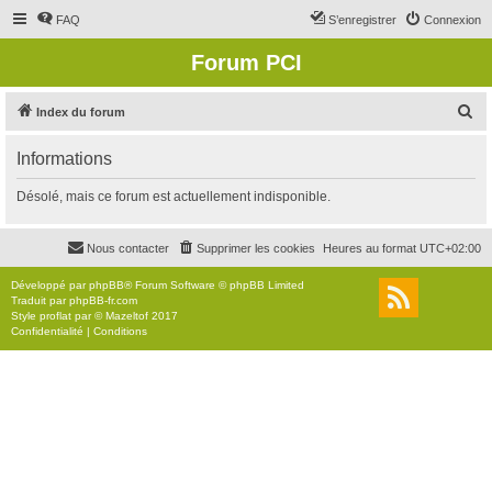
FAQ
S’enregistrer
Connexion
Forum PCI
R
Index du forum
e
Informations
c
h
Désolé, mais ce forum est actuellement indisponible.
e
r
Nous contacter
Supprimer les cookies
Heures au format
UTC+02:00
c
Développé par
phpBB
® Forum Software © phpBB Limited
h
Traduit par
phpBB-fr.com
Style
proflat
par ©
Mazeltof
2017
e
Confidentialité
|
Conditions
r