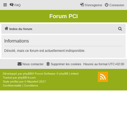
FAQ
S’enregistrer
Connexion
Forum PCI
R
Index du forum
e
Informations
c
h
Désolé, mais ce forum est actuellement indisponible.
e
r
Nous contacter
Supprimer les cookies
Heures au format
UTC+02:00
c
Développé par
phpBB
® Forum Software © phpBB Limited
h
Traduit par
phpBB-fr.com
Style
proflat
par ©
Mazeltof
2017
e
Confidentialité
|
Conditions
r