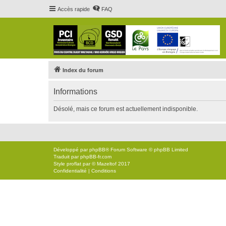
Accès rapide
FAQ
Index du forum
Informations
Désolé, mais ce forum est actuellement indisponible.
Développé par
phpBB
® Forum Software © phpBB Limited
Traduit par
phpBB-fr.com
Style
proflat
par ©
Mazeltof
2017
Confidentialité
|
Conditions