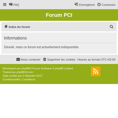
FAQ
S’enregistrer
Connexion
Forum PCI
R
Index du forum
e
Informations
c
h
Désolé, mais ce forum est actuellement indisponible.
e
r
Nous contacter
Supprimer les cookies
Heures au format
UTC+02:00
c
Développé par
phpBB
® Forum Software © phpBB Limited
h
Traduit par
phpBB-fr.com
Style
proflat
par ©
Mazeltof
2017
e
Confidentialité
|
Conditions
r