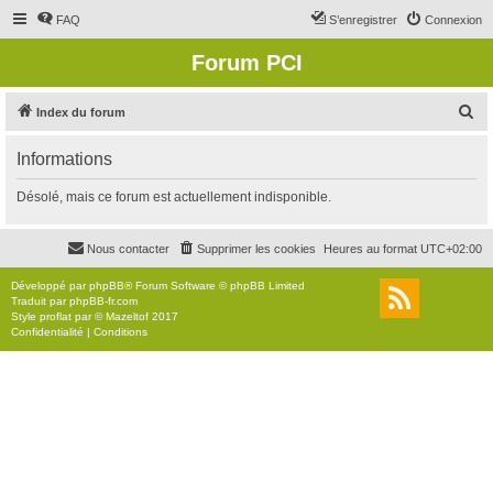
FAQ
S’enregistrer
Connexion
Forum PCI
R
Index du forum
e
Informations
c
h
Désolé, mais ce forum est actuellement indisponible.
e
r
Nous contacter
Supprimer les cookies
Heures au format
UTC+02:00
c
Développé par
phpBB
® Forum Software © phpBB Limited
h
Traduit par
phpBB-fr.com
Style
proflat
par ©
Mazeltof
2017
e
Confidentialité
|
Conditions
r